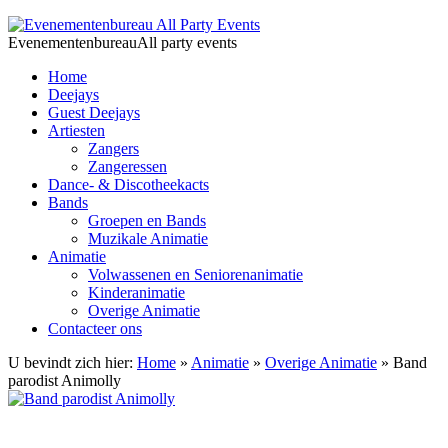
Jump to navigation
Evenementenbureau
All party events
Home
Deejays
Guest Deejays
Artiesten
Zangers
Zangeressen
Dance- & Discotheekacts
Bands
Groepen en Bands
Muzikale Animatie
Animatie
Volwassenen en Seniorenanimatie
Kinderanimatie
Overige Animatie
Contacteer ons
U bevindt zich hier:
Home
»
Animatie
»
Overige Animatie
» Band
parodist Animolly