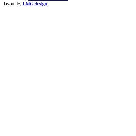
layout by
LMG|design