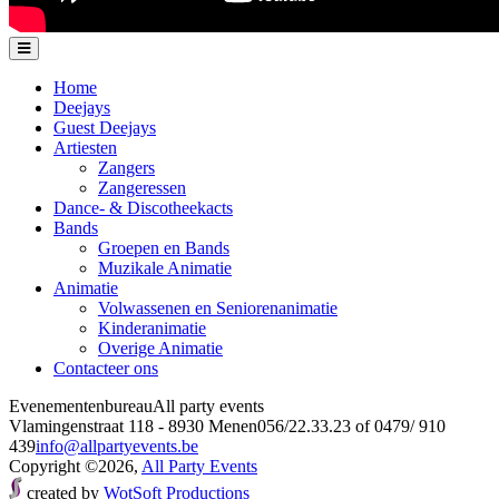
Home
Deejays
Guest Deejays
Artiesten
Zangers
Zangeressen
Dance- & Discotheekacts
Bands
Groepen en Bands
Muzikale Animatie
Animatie
Volwassenen en Seniorenanimatie
Kinderanimatie
Overige Animatie
Contacteer ons
Evenementenbureau
All party events
Vlamingenstraat 118 - 8930 Menen
056/22.33.23 of 0479/ 910
439
info@allpartyevents.be
Copyright ©2026,
All Party Events
created by
WotSoft Productions