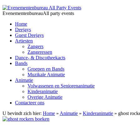
Jump to navigation
Evenementenbureau
All party events
Home
Deejays
Guest Deejays
Artiesten
Zangers
Zangeressen
Dance- & Discotheekacts
Bands
Groepen en Bands
Muzikale Animatie
Animatie
Volwassenen en Seniorenanimatie
Kinderanimatie
Overige Animatie
Contacteer ons
U bevindt zich hier:
Home
»
Animatie
»
Kinderanimatie
» ghost rock